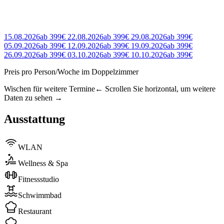
15.08.2026
ab
399€
22.08.2026
ab
399€
29.08.2026
ab
399€
05.09.2026
ab
399€
12.09.2026
ab
399€
19.09.2026
ab
399€
26.09.2026
ab
399€
03.10.2026
ab
399€
10.10.2026
ab
399€
Preis pro Person/Woche im Doppelzimmer
Wischen für weitere Termine
← Scrollen Sie horizontal, um weitere
Daten zu sehen →
Ausstattung
WLAN
Wellness & Spa
Fitnessstudio
Schwimmbad
Restaurant