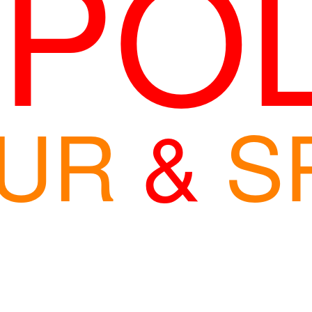
rPO
KUR
&
S